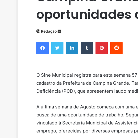
oportunidades
Redação
M
a
Facebook
Twitter
Linkedin
Tumblr
Pinterest
Reddit
n
d
e
u
O Sine Municipal registra para esta semana 
m
cadastro da Prefeitura de Campina Grande. T
e
Deficiência (PCD), que apresentem laudo médi
-
m
a
A última semana de Agosto começa com uma ex
i
busca de uma oportunidade de trabalho. Segun
l
vinculado à Secretaria Municipal de Assistên
emprego, oferecidas por diversas empresas pa