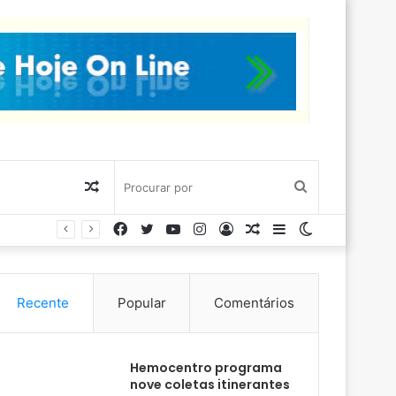
Artigo
Procurar
Facebook
Twitter
YouTube
Instagram
Entrar
Artigo
Barra
Switch
aleatório
por
aleatório
Lateral
skin
Recente
Popular
Comentários
Hemocentro programa
nove coletas itinerantes