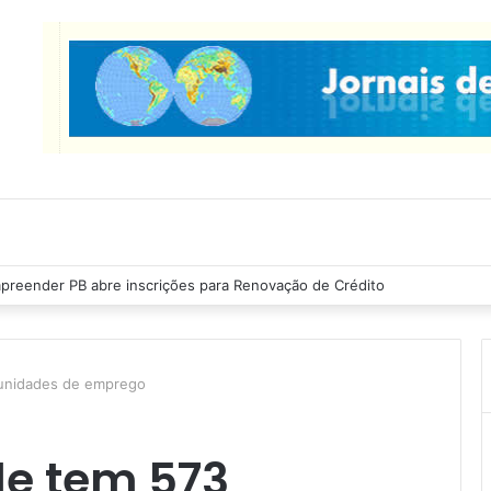
cas Ribeiro inspeciona obras da última etapa do Centro de Convenções
unidades de emprego
e tem 573