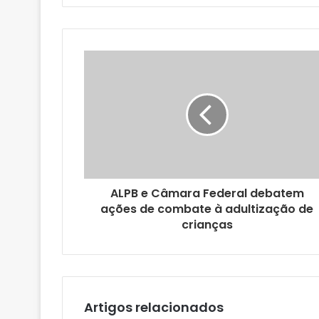
a
o
s
e
u
e
n
d
e
r
e
ç
o
ALPB e Câmara Federal debatem
d
ações de combate à adultização de
e
crianças
e
m
a
i
l
Artigos relacionados