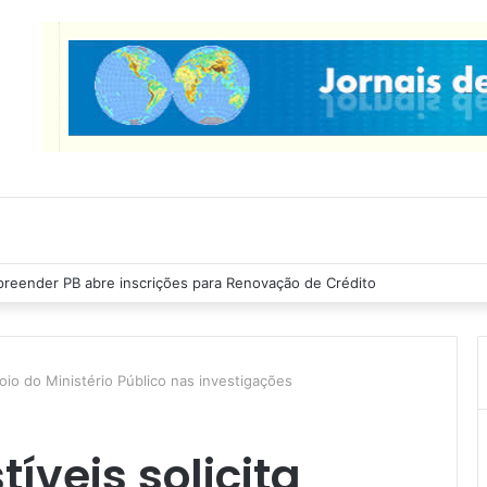
as Ribeiro inspeciona obras da última etapa do Centro de Convenções
poio do Ministério Público nas investigações
íveis solicita