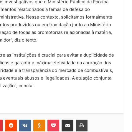
 investigativos que o Ministério Público da Paraíba
imentos relacionados a temas de defesa do
nistrativa. Nesse contexto, solicitamos formalmente
tos produzidos ou em tramitação junto ao Ministério
ração de todas as promotorias relacionadas à matéria,
dor”, diz o texto.
e as instituições é crucial para evitar a duplicidade de
licos e garantir a máxima efetividade na apuração dos
aridade e a transparência do mercado de combustíveis,
 eventuais abusos e ilegalidades. A atuação conjunta
ização”, conclui.
Pinterest
Reddit
VK
OK
Pocket
Compartilhar via e-mail
Imprimir