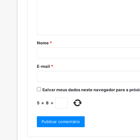
Nome
*
E-mail
*
Salvar meus dados neste navegador para a próx
5
×
8
=