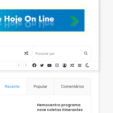
Artigo
Procurar
Facebook
Twitter
YouTube
Instagram
Entrar
Artigo
Barra
Switch
aleatório
por
aleatório
Lateral
skin
Recente
Popular
Comentários
Hemocentro programa
nove coletas itinerantes