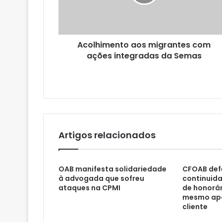
r
e
ç
o
Acolhimento aos migrantes com
d
ações integradas da Semas
e
e
m
a
i
l
Artigos relacionados
OAB manifesta solidariedade
CFOAB def
à advogada que sofreu
continuid
ataques na CPMI
de honorár
mesmo apó
cliente