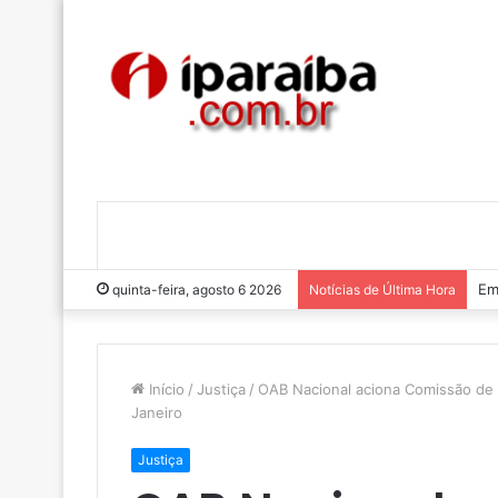
Em
quinta-feira, agosto 6 2026
Notícias de Última Hora
Início
/
Justiça
/
OAB Nacional aciona Comissão de 
Janeiro
Justiça