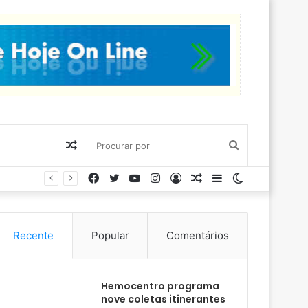
Artigo
Procurar
Facebook
Twitter
YouTube
Instagram
Entrar
Artigo
Barra
Switch
aleatório
por
aleatório
Lateral
skin
Recente
Popular
Comentários
Hemocentro programa
nove coletas itinerantes