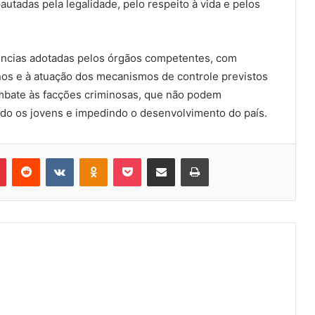
utadas pela legalidade, pelo respeito à vida e pelos
ncias adotadas pelos órgãos competentes, com
nos e à atuação dos mecanismos de controle previstos
mbate às facções criminosas, que não podem
do os jovens e impedindo o desenvolvimento do país.
Pinterest
Reddit
VK
OK
Pocket
Compartilhar via e-mail
Imprimir