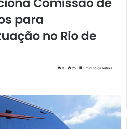
ciona Comissão de
os para
uação no Rio de
0
25
1 minuto de leitura