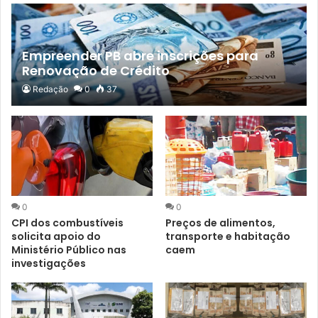
Empreender PB abre inscrições para
Renovação de Crédito
Redação
0
37
0
0
CPI dos combustíveis
Preços de alimentos,
solicita apoio do
transporte e habitação
Ministério Público nas
caem
investigações