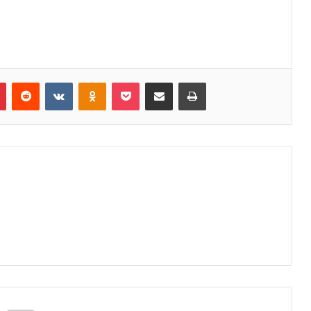
Pinterest
Reddit
VK
OK
Pocket
Compartilhar via e-mail
Imprimir