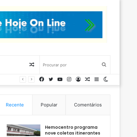
Artigo
Procurar
Facebook
Twitter
YouTube
Instagram
Entrar
Artigo
Barra
Switch
aleatório
por
aleatório
Lateral
skin
Recente
Popular
Comentários
Hemocentro programa
nove coletas itinerantes