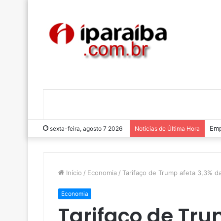
Luc
sexta-feira, agosto 7 2026
Notícias de Última Hora
Início
/
Economia
/
Tarifaço de Trump afeta 3,3% da
Economia
Tarifaço de Tru