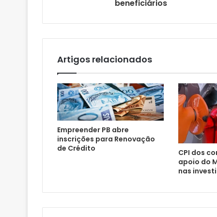
beneficiários
e
e
m
a
i
l
Artigos relacionados
Empreender PB abre
inscrições para Renovação
de Crédito
CPI dos co
apoio do M
nas invest