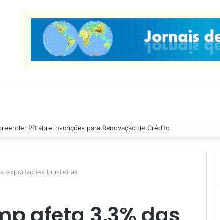
as Ribeiro inspeciona obras da última etapa do Centro de Convenções
s exportações brasileiras
mp afeta 3,3% das