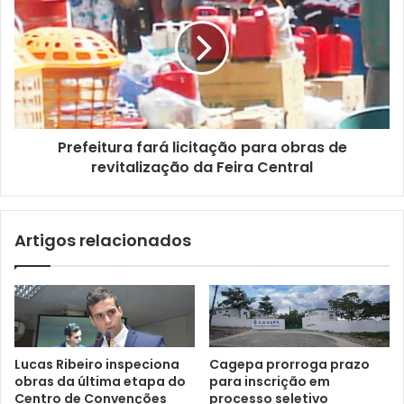
m
a
i
l
Prefeitura fará licitação para obras de
revitalização da Feira Central
Artigos relacionados
Lucas Ribeiro inspeciona
Cagepa prorroga prazo
obras da última etapa do
para inscrição em
Centro de Convenções
processo seletivo