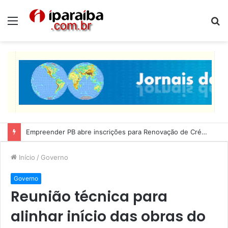
Menu
P
p
Lucas Ribeiro inspeciona obras da última etapa do Centro de Convenções
Início
/
Governo
Governo
Reunião técnica para
alinhar início das obras do