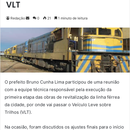
VLT
Redação
M
0
21
1 minuto de leitura
a
n
d
e
u
m
e
-
m
O prefeito Bruno Cunha Lima participou de uma reunião
a
com a equipe técnica responsável pela execução da
i
primeira etapa das obras de revitalização da linha férrea
l
da cidade, por onde vai passar o Veículo Leve sobre
Trilhos (VLT).
Na ocasião, foram discutidos os ajustes finais para o início