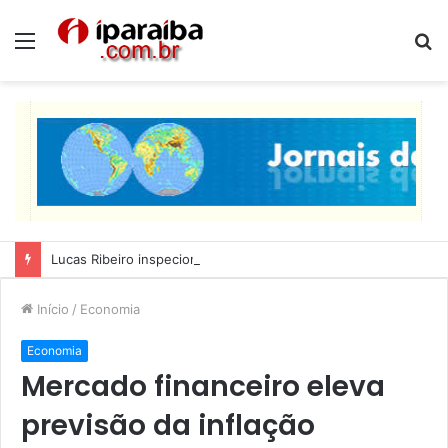
Menu
P
p
Lucas Ribeiro inspeciona obras da última etapa do Centro de Convenções
Início
/
Economia
Economia
Mercado financeiro eleva
previsão da inflação