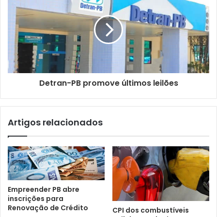
e
m
a
i
l
Detran-PB promove últimos leilões
Artigos relacionados
Empreender PB abre
inscrições para
Renovação de Crédito
CPI dos combustíveis