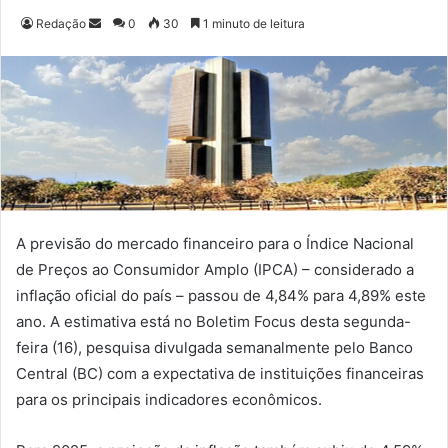
Redação
M
0
30
1 minuto de leitura
a
n
d
e
u
m
e
-
m
A previsão do mercado financeiro para o Índice Nacional
a
de Preços ao Consumidor Amplo (IPCA) – considerado a
i
inflação oficial do país – passou de 4,84% para 4,89% este
l
ano. A estimativa está no Boletim Focus desta segunda-
feira (16), pesquisa divulgada semanalmente pelo Banco
Central (BC) com a expectativa de instituições financeiras
para os principais indicadores econômicos.