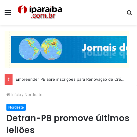
Menu
P
p
Lucas Ribeiro inspeciona obras da última etapa do Centro de Convenções
Início
/
Nordeste
Nordeste
Detran-PB promove últimos
leilões