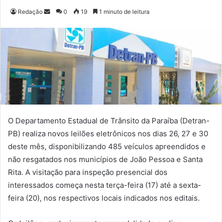
Redação
M
0
19
1 minuto de leitura
a
n
d
e
u
m
e
-
m
O Departamento Estadual de Trânsito da Paraíba (Detran-
a
PB) realiza novos leilões eletrônicos nos dias 26, 27 e 30
i
deste mês, disponibilizando 485 veículos apreendidos e
l
não resgatados nos municípios de João Pessoa e Santa
Rita. A visitação para inspeção presencial dos
interessados começa nesta terça-feira (17) até a sexta-
feira (20), nos respectivos locais indicados nos editais.