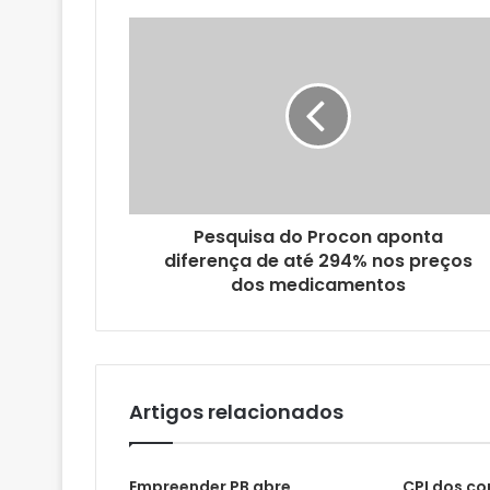
e
u
e
n
d
e
r
e
ç
o
Pesquisa do Procon aponta
d
diferença de até 294% nos preços
e
dos medicamentos
e
m
a
i
l
Artigos relacionados
Empreender PB abre
CPI dos co