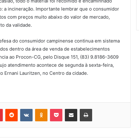
sião, todo o material foi recolhido e encaminhado
o: a incineração. Importante lembrar que o consumidor
utos com preços muito abaixo do valor de mercado,
to da validade.
 defesa do consumidor campinense continua em sistema
idos dentro da área de venda de estabelecimentos
úncia ao Procon-CG, pelo Disque 151, (83) 9.8186-3609
cujo atendimento acontece de segunda à sexta-feira,
to Ernani Lauritzen, no Centro da cidade.
Pinterest
Reddit
VK
OK
Pocket
Compartilhar via e-mail
Imprimir