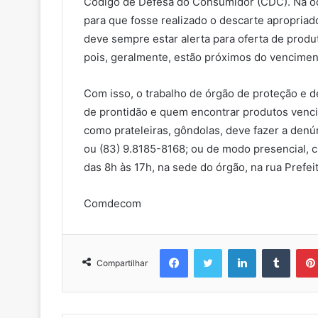
Código de Defesa do Consumidor (CDC). Na oca
para que fosse realizado o descarte apropriad
deve sempre estar alerta para oferta de prod
pois, geralmente, estão próximos do vencimen
Com isso, o trabalho de órgão de proteção e
de prontidão e quem encontrar produtos venc
como prateleiras, gôndolas, deve fazer a den
ou (83) 9.8185-8168; ou de modo presencial, 
das 8h às 17h, na sede do órgão, na rua Prefei
Comdecom
Facebook
Twitter
Linkedin
Tumblr
Compartilhar