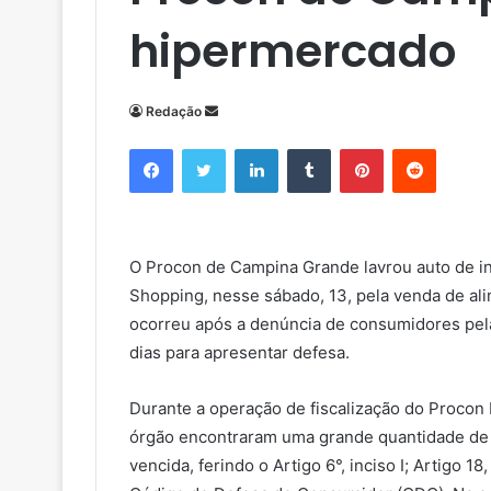
hipermercado
Redação
M
a
Facebook
Twitter
Linkedin
Tumblr
Pinterest
Reddit
n
d
e
u
O Procon de Campina Grande lavrou auto de i
m
Shopping, nesse sábado, 13, pela venda de ali
e
ocorreu após a denúncia de consumidores pela
-
m
dias para apresentar defesa.
a
i
Durante a operação de fiscalização do Procon M
l
órgão encontraram uma grande quantidade de 
vencida, ferindo o Artigo 6°, inciso I; Artigo 18,