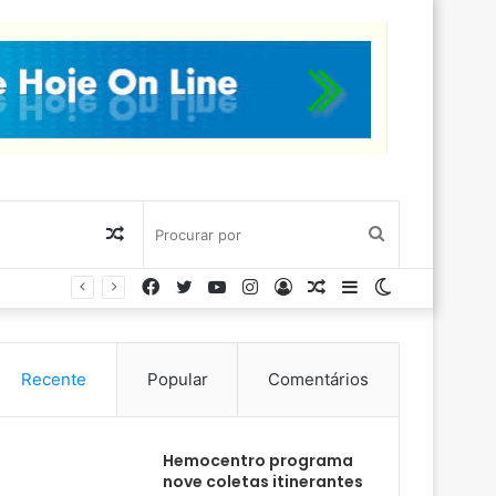
Artigo
Procurar
Facebook
Twitter
YouTube
Instagram
Entrar
Artigo
Barra
Switch
aleatório
por
aleatório
Lateral
skin
Recente
Popular
Comentários
Hemocentro programa
nove coletas itinerantes