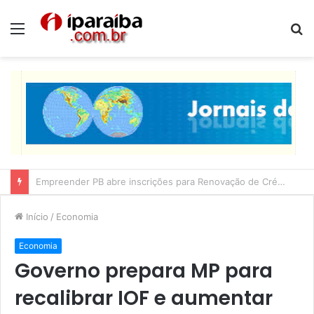
Menu
P
p
Lucas Ribeiro inspeciona obras da última etapa do Centro de Convenções
Início
/
Economia
Economia
Governo prepara MP para
recalibrar IOF e aumentar