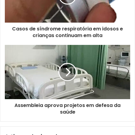
d
e
r
e
ç
Casos de síndrome respiratória em idosos e
o
crianças continuam em alta
d
e
e
m
a
i
l
Assembleia aprova projetos em defesa da
saúde