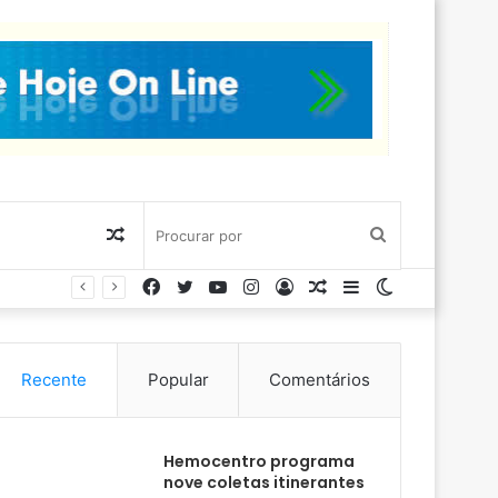
Artigo
Procurar
Facebook
Twitter
YouTube
Instagram
Entrar
Artigo
Barra
Switch
aleatório
por
aleatório
Lateral
skin
Recente
Popular
Comentários
Hemocentro programa
nove coletas itinerantes