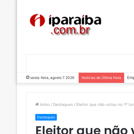
Emp
sexta-feira, agosto 7 2026
Notícias de Última Hora
Início
/
Destaques
/
Eleitor que não votou no 1º tur
Destaques
Eleitor que não 