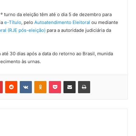
1º turno da eleição têm até o dia 5 de dezembro para
via
e-Título
, pelo
Autoatendimento Eleitoral
ou mediante
oral (RJE pós-eleição)
para a autoridade judiciária da
a até 30 dias após a data do retorno ao Brasil, munida
ecimento às urnas.
Pinterest
Reddit
VK
OK
Pocket
Compartilhar via e-mail
Imprimir