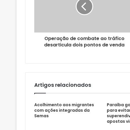
d
e
r
e
ç
o
Operação de combate ao tráfico
d
desarticula dois pontos de venda
e
e
m
a
i
l
Artigos relacionados
Acolhimento aos migrantes
Paraíba ga
com ações integradas da
para evita
Semas
superendi
apostas vi