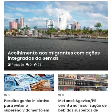
Acolhimento aos migrantes com ações
integradas da Semas
Redação
0
24
0
0
Paraíba ganha iniciativa
Metanol: Agevisa/PB
para evitar o
orienta na fiscalização de
superendividamento em
bebidas suspeitas de