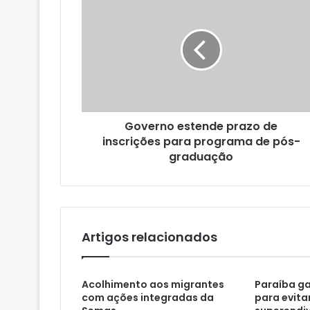
e
n
d
e
r
e
ç
o
Governo estende prazo de
d
inscrições para programa de pós-
e
graduação
e
m
a
i
l
Artigos relacionados
Acolhimento aos migrantes
Paraíba ga
com ações integradas da
para evita