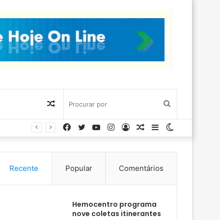
Artigo
Procurar
Facebook
Twitter
YouTube
Instagram
Entrar
Artigo
Barra
Switch
aleatório
por
aleatório
Lateral
skin
Recente
Popular
Comentários
Hemocentro programa
nove coletas itinerantes