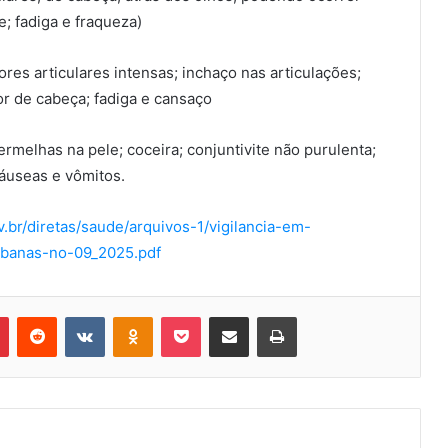
; fadiga e fraqueza)
res articulares intensas; inchaço nas articulações;
r de cabeça; fadiga e cansaço
rmelhas na pele; coceira; conjuntivite não purulenta;
náuseas e vômitos.
v.br/diretas/saude/arquivos-1/vigilancia-em-
rbanas-no-09_2025.pdf
Pinterest
Reddit
VK
OK
Pocket
Compartilhar via e-mail
Imprimir