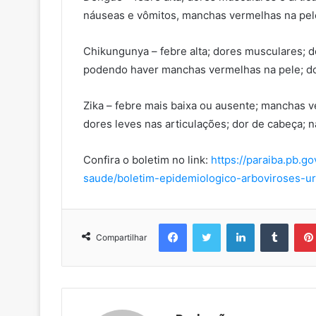
náuseas e vômitos, manchas vermelhas na pele
Chikungunya – febre alta; dores musculares; do
podendo haver manchas vermelhas na pele; do
Zika – febre mais baixa ou ausente; manchas ve
dores leves nas articulações; dor de cabeça; 
Confira o boletim no link:
https://paraiba.pb.go
saude/boletim-epidemiologico-arboviroses-u
Facebook
Twitter
Linkedin
Tumblr
Compartilhar