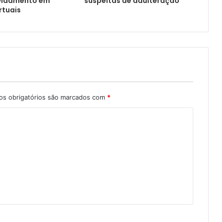
vidamento em
suspeitas de adulteração
rtuais
s obrigatórios são marcados com
*