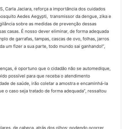
S, Carla Jaciara, reforça a importância dos cuidados
mosquito Aedes Aegypti, transmissor da dengue, zika e
gilância sobre as medidas de prevenção dessas
as casas. É nosso dever eliminar, de forma adequada
lo de garrafas, tampas, cascas de ovo, folhas, jarros
cada um fizer a sua parte, todo mundo sai ganhando!”,
oenças, é oportuno que o cidadão não se automedique,
pido possível para que receba o atendimento
dade de saúde, irão coletar a amostra e encaminhá-la
que o caso seja tratado de forma adequada”, ressaltou
ulares, de cabeça, atrás dos olhos; podendo ocorrer