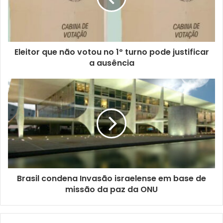
d
e
r
e
ç
Eleitor que não votou no 1º turno pode justificar
o
a ausência
d
e
e
m
a
i
l
Brasil condena Invasão israelense em base de
missão da paz da ONU