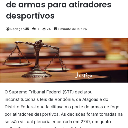
de armas para atiradores
desportivos
Redação
M
0
24
1 minuto de leitura
a
n
d
e
u
m
e
-
m
O Supremo Tribunal Federal (STF) declarou
a
inconstitucionais leis de Rondônia, de Alagoas e do
i
Distrito Federal que facilitavam o porte de armas de fogo
l
por atiradores desportivos. As decisões foram tomadas na
sessão virtual plenária encerrada em 27/9, em quatro