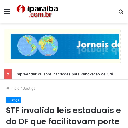
Menu
P
p
Empreender PB abre inscrições para Renovação de Crédito
Início
/
Justiça
Justiça
STF invalida leis estaduais e
do DF que facilitavam porte