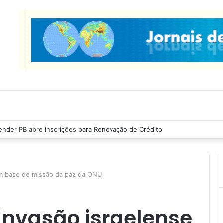
Ribeiro inspeciona obras da última etapa do Centro de Convenções
em base de missão da paz da ONU
Invasão israelense