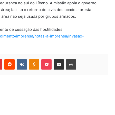
egurança no sul do Líbano. A missão apoia o governo
rea; facilita o retorno de civis deslocados; presta
 a área não seja usada por grupos armados.
gente de cessação das hostilidades.
endimento/imprensa/notas-a-imprensa/invasao-
Pinterest
Reddit
VK
OK
Pocket
Compartilhar via e-mail
Imprimir