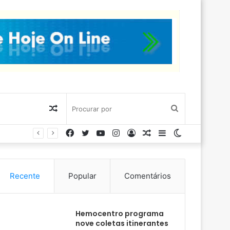
Artigo
Procurar
Facebook
Twitter
YouTube
Instagram
Entrar
Artigo
Barra
Switch
aleatório
por
aleatório
Lateral
skin
Recente
Popular
Comentários
Hemocentro programa
nove coletas itinerantes