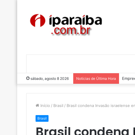
Lucas 
sábado, agosto 8 2026
Notícias de Última Hora
Início
/
Brasil
/
Brasil condena Invasão israelense 
Brasil
Brasil condena 