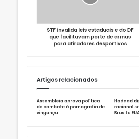
r
e
ç
o
STF invalida leis estaduais e do DF
d
que facilitavam porte de armas
e
para atiradores desportivos
e
m
a
i
l
Artigos relacionados
Assembleia aprova política
Haddad di
de combate à pornografia de
racional s
vingança
Brasil e EU