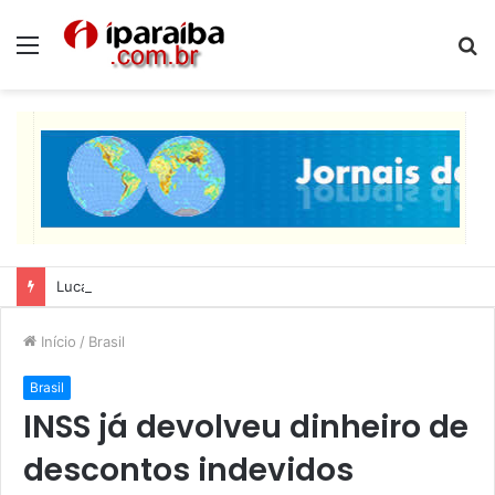
Menu
P
p
Lucas Ribeiro inspeciona obras da última etapa do Centro de Convenções
Início
/
Brasil
Brasil
INSS já devolveu dinheiro de
descontos indevidos