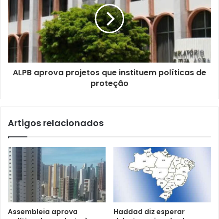
a
i
l
ALPB aprova projetos que instituem políticas de
proteção
Artigos relacionados
Assembleia aprova
Haddad diz esperar