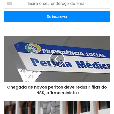
I
n
s
i
r
a
o
s
e
u
e
n
d
e
r
e
ç
Chegada de novos peritos deve reduzir filas do
o
INSS, afirma ministro
d
e
e
m