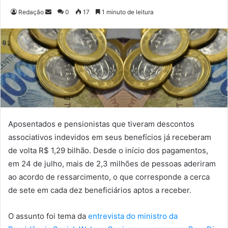
Redação
M
0
17
1 minuto de leitura
a
n
d
e
u
m
e
-
m
Aposentados e pensionistas que tiveram descontos
a
associativos indevidos em seus benefícios já receberam
i
de volta R$ 1,29 bilhão. Desde o início dos pagamentos,
l
em 24 de julho, mais de 2,3 milhões de pessoas aderiram
ao acordo de ressarcimento, o que corresponde a cerca
de sete em cada dez beneficiários aptos a receber.
O assunto foi tema da
entrevista do ministro da