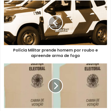
s
e
u
e
n
d
e
r
e
ç
Polícia Militar prende homem por roubo e
o
apreende arma de fogo
d
e
e
m
a
i
l