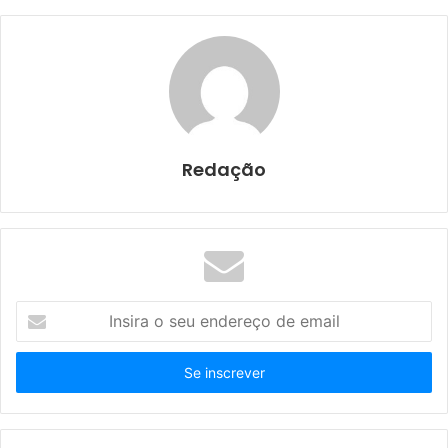
Redação
I
n
s
i
r
a
o