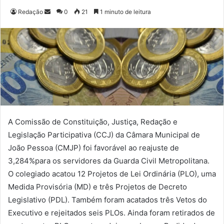
Redação
M
0
21
1 minuto de leitura
a
n
d
e
u
m
e
-
m
A Comissão de Constituição, Justiça, Redação e
a
Legislação Participativa (CCJ) da Câmara Municipal de
i
João Pessoa (CMJP) foi favorável ao reajuste de
l
3,284%para os servidores da Guarda Civil Metropolitana.
O colegiado acatou 12 Projetos de Lei Ordinária (PLO), uma
Medida Provisória (MD) e três Projetos de Decreto
Legislativo (PDL). Também foram acatados três Vetos do
Executivo e rejeitados seis PLOs. Ainda foram retirados de