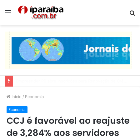
Menu
P
p
Lucas Ribeiro inspeciona obras da última etapa do Centro de Convenções
Início
/
Economia
Economia
CCJ é favorável ao reajuste
de 3,284% aos servidores