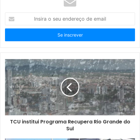
I
n
s
i
r
a
o
s
e
u
e
n
d
e
r
e
ç
TCU institui Programa Recupera Rio Grande do
o
Sul
d