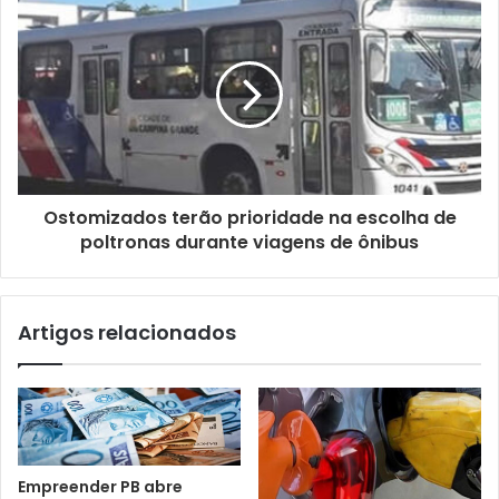
e
e
m
a
i
l
Ostomizados terão prioridade na escolha de
poltronas durante viagens de ônibus
Artigos relacionados
Empreender PB abre