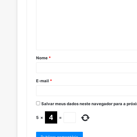
Nome
*
E-mail
*
Salvar meus dados neste navegador para a próx
5
×
=