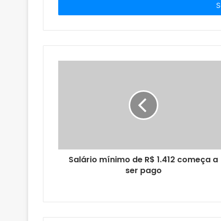
i
r
a
o
s
e
u
e
n
d
e
r
e
ç
o
Salário mínimo de R$ 1.412 começa a
d
ser pago
e
e
m
a
i