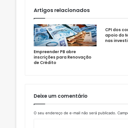
l
Artigos relacionados
CPI dos co
apoio do M
nas invest
Empreender PB abre
inscrições para Renovação
de Crédito
Deixe um comentário
O seu endereço de e-mail não será publicado.
Campo