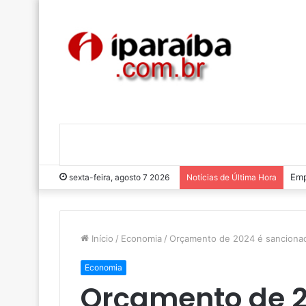
Emp
sexta-feira, agosto 7 2026
Notícias de Última Hora
Início
/
Economia
/
Orçamento de 2024 é sancionad
Economia
Orçamento de 2