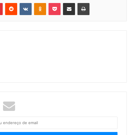
Pinterest
Reddit
VK
OK
Pocket
Compartilhar via e-mail
Imprimir