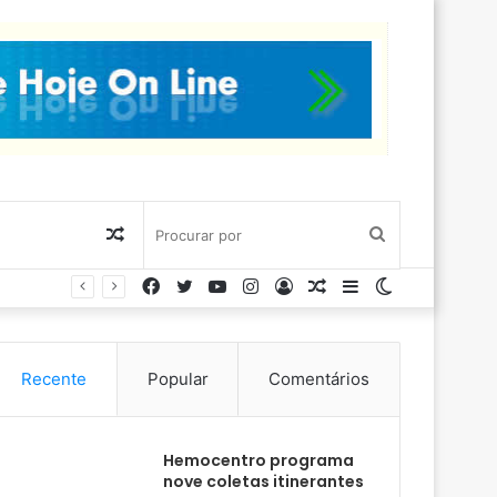
Artigo
Procurar
Facebook
Twitter
YouTube
Instagram
Entrar
Artigo
Barra
Switch
aleatório
por
aleatório
Lateral
skin
Recente
Popular
Comentários
Hemocentro programa
nove coletas itinerantes