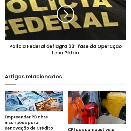
m
a
i
l
Polícia Federal deflagra 23ª fase da Operação
Lesa Pátria
Artigos relacionados
Empreender PB abre
inscrições para
Renovação de Crédito
CPI dos combustíveis