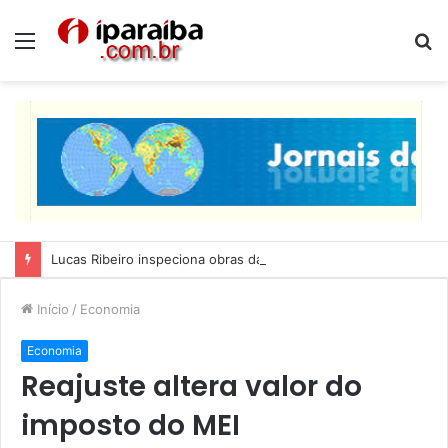
Menu
P
p
Lucas Ribeiro inspeciona obras da última etapa do Centro de Convenções
Início
/
Economia
Economia
Reajuste altera valor do
imposto do MEI