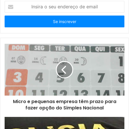
I
n
s
i
r
a
o
s
e
u
e
n
d
e
r
e
ç
Micro e pequenas empresa têm prazo para
o
fazer opção do Simples Nacional
d
e
e