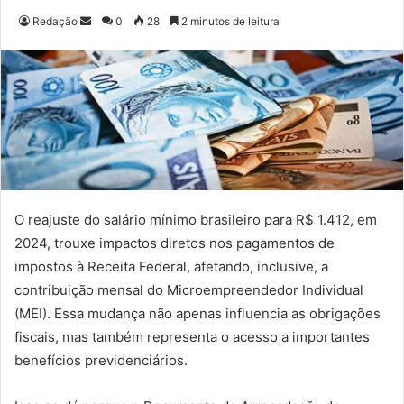
Redação
M
0
28
2 minutos de leitura
a
n
d
e
u
m
e
-
m
O reajuste do salário mínimo brasileiro para R$ 1.412, em
a
2024, trouxe impactos diretos nos pagamentos de
i
impostos à Receita Federal, afetando, inclusive, a
l
contribuição mensal do Microempreendedor Individual
(MEI). Essa mudança não apenas influencia as obrigações
fiscais, mas também representa o acesso a importantes
benefícios previdenciários.