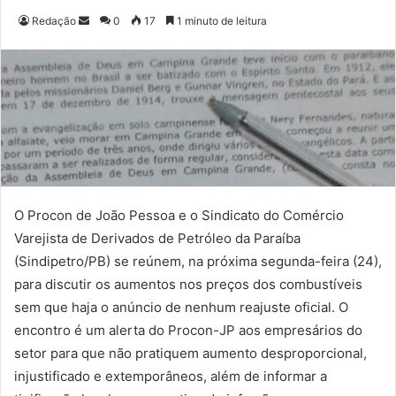
Redação
M
0
17
1 minuto de leitura
a
n
d
e
u
m
e
-
m
O Procon de João Pessoa e o Sindicato do Comércio
a
Varejista de Derivados de Petróleo da Paraíba
i
(Sindipetro/PB) se reúnem, na próxima segunda-feira (24),
l
para discutir os aumentos nos preços dos combustíveis
sem que haja o anúncio de nenhum reajuste oficial. O
encontro é um alerta do Procon-JP aos empresários do
setor para que não pratiquem aumento desproporcional,
injustificado e extemporâneos, além de informar a