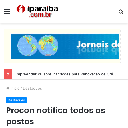
Menu
P
p
Empreender PB abre inscrições para Renovação de Crédito
Início
/
Destaques
Destaques
Procon notifica todos os
postos