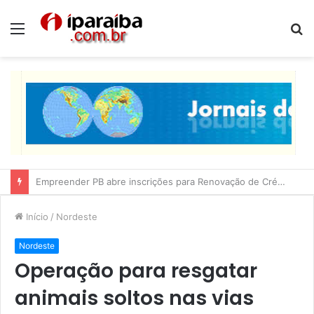
Menu
P
p
Lucas Ribeiro inspeciona obras da última etapa do Centro de Convenções
Início
/
Nordeste
Nordeste
Operação para resgatar
animais soltos nas vias