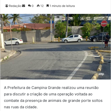
Redação
M
0
12
1 minuto de leitura
a
n
d
e
u
m
e
-
m
a
i
l
A Prefeitura de Campina Grande realizou uma reunião
para discutir a criação de uma operação voltada ao
combate da presença de animais de grande porte soltos
nas ruas da cidade.