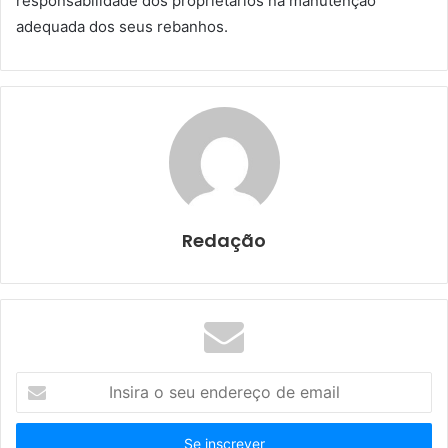
responsabilidade dos proprietários na manutenção
adequada dos seus rebanhos.
Redação
I
n
s
i