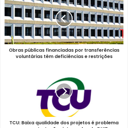
e
u
e
n
d
e
r
e
ç
Obras públicas financiadas por transferências
o
voluntárias têm deficiências e restrições
d
e
e
m
a
i
l
TCU: Baixa qualidade dos projetos é problema