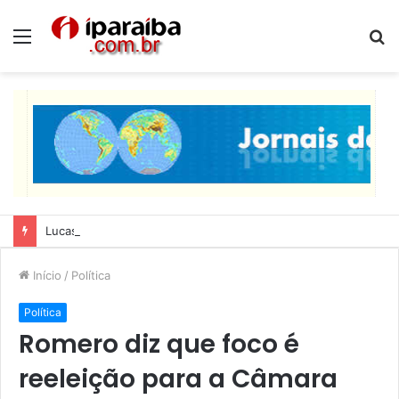
Menu
P
p
Lucas Ribeiro inspeciona obras da última etapa do Centro de Convenções
Início
/
Política
Política
Romero diz que foco é
reeleição para a Câmara