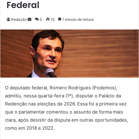
Federal
Redação
M
0
15
1 minuto de leitura
a
n
d
e
u
m
e
-
m
O deputado federal, Romero Rodrigues (Podemos),
a
admitiu, nessa quarta-feira (1º), disputar o Palácio da
i
Redenção nas eleições de 2026. Essa foi a primeira vez
l
que o parlamentar comentou o assunto de forma mais
clara, após desistir da disputa em outras oportunidades,
como em 2018 e 2022.