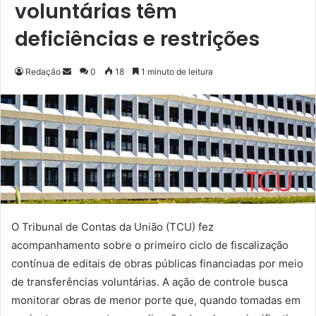
voluntárias têm
deficiências e restrições
Redação
M
0
18
1 minuto de leitura
a
n
d
e
u
m
e
-
m
O Tribunal de Contas da União (TCU) fez
a
acompanhamento sobre o primeiro ciclo de fiscalização
i
contínua de editais de obras públicas financiadas por meio
l
de transferências voluntárias. A ação de controle busca
monitorar obras de menor porte que, quando tomadas em