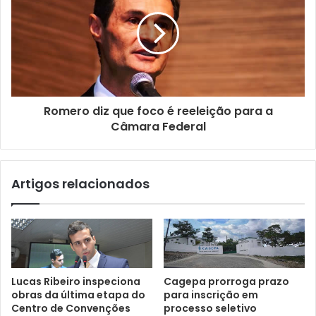
m
a
i
l
Romero diz que foco é reeleição para a
Câmara Federal
Artigos relacionados
Lucas Ribeiro inspeciona
Cagepa prorroga prazo
obras da última etapa do
para inscrição em
Centro de Convenções
processo seletivo