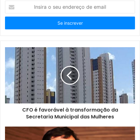
I
n
s
i
r
a
o
s
e
u
e
n
d
e
r
e
ç
CFO é favorável à transformação da
o
Secretaria Municipal das Mulheres
d
e
e