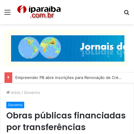
Menu
P
p
Lucas Ribeiro inspeciona obras da última etapa do Centro de Convenções
Início
/
Governo
Governo
Obras públicas financiadas
por transferências