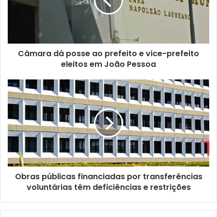
n
d
e
r
e
ç
Câmara dá posse ao prefeito e vice-prefeito
o
eleitos em João Pessoa
d
e
e
m
a
i
l
Obras públicas financiadas por transferências
voluntárias têm deficiências e restrições