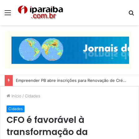
Menu
P
p
Lucas Ribeiro inspeciona obras da última etapa do Centro de Convenções
Início
/
Cidades
Cidades
CFO é favorável à
transformação da