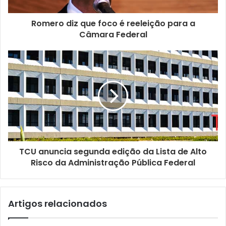
r
e
ç
Romero diz que foco é reeleição para a
o
Câmara Federal
d
e
e
m
a
i
l
TCU anuncia segunda edição da Lista de Alto
Risco da Administração Pública Federal
Artigos relacionados