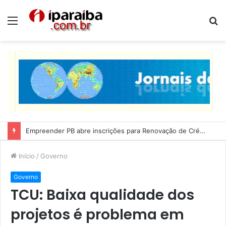
Menu
P
p
Lucas Ribeiro inspeciona obras da última etapa do Centro de Convenções
Início
/
Governo
Governo
TCU: Baixa qualidade dos
projetos é problema em