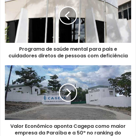
u
e
n
d
e
r
e
ç
Programa de saúde mental para pais e
o
cuidadores diretos de pessoas com deficiência
d
e
e
m
a
i
l
Valor Econômico aponta Cagepa como maior
empresa da Paraíba e a 50ª no ranking do