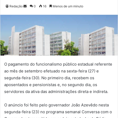
Redação
M
0
16
Menos de um minuto
a
n
d
e
u
m
e
-
m
O pagamento do funcionalismo público estadual referente
a
ao mês de setembro efetuado na sexta-feira (27) e
i
segunda-feira (30). No primeiro dia, recebem os
l
aposentados e pensionistas e, no segundo dia, os
servidores da ativa das administrações direta e indireta.
O anúncio foi feito pelo governador João Azevêdo nesta
segunda-feira (23) no programa semanal Conversa com o