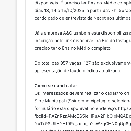
disponíveis. É preciso ter Ensino Médio compl
dias 13, 14 e 15/10/2025, a partir das 7h. Serão
participado de entrevista da Necxt nos últimos
Já a empresa A&C também está disponibilizand
inscrição pelo link disponível na Bio do Inst
preciso ter o Ensino Médio completo.
Do total das 957 vagas, 127 são exclusivamen
apresentação de laudo médico atualizado.
Como se candidatar
Os interessados devem realizar o cadastro onl
Sine Municipal (@sinemunicipalcg) e selecion
formulário está disponível no endereço: https
fbclid=PAZnRzaAMoES5leHRuA2FlbQIxMQAB
NuTx9SUlfHYHt9Pu_aem_bYbWzqCHN0gUp8gMWU6