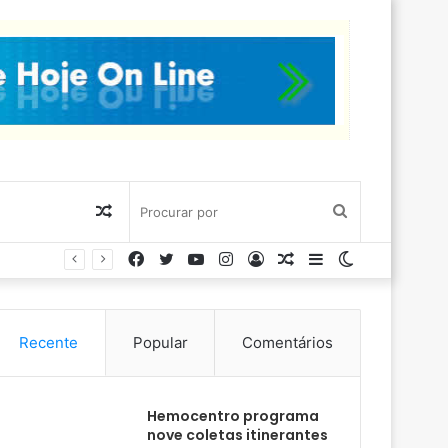
Artigo
Procurar
Facebook
Twitter
YouTube
Instagram
Entrar
Artigo
Barra
Switch
aleatório
por
aleatório
Lateral
skin
Recente
Popular
Comentários
Hemocentro programa
nove coletas itinerantes