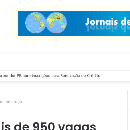
as Ribeiro inspeciona obras da última etapa do Centro de Convenções
s de emprego
ais de 950 vagas