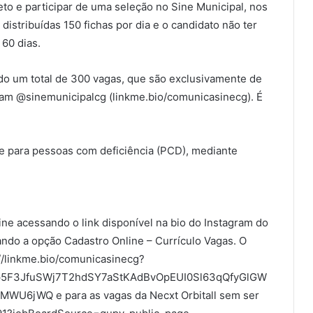
eto e participar de uma seleção no Sine Municipal, nos
 distribuídas 150 fichas por dia e o candidato não ter
 60 dias.
o um total de 300 vagas, que são exclusivamente de
agram @sinemunicipalcg (linkme.bio/comunicasinecg). É
te para pessoas com deficiência (PCD), mediante
ine acessando o link disponível na bio do Instagram do
ando a opção Cadastro Online – Currículo Vagas. O
://linkme.bio/comunicasinecg?
p5F3JfuSWj7T2hdSY7aStKAdBvOpEUI0Sl63qQfyGlGW
jWQ e para as vagas da Necxt Orbitall sem ser