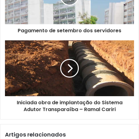
d
e
r
e
ç
Pagamento de setembro dos servidores
o
d
e
e
m
a
i
l
Iniciada obra de implantação do Sistema
Adutor Transparaíba – Ramal Cariri
Artigos relacionados