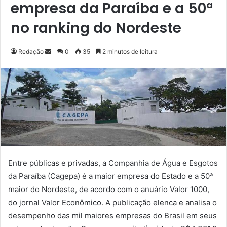
empresa da Paraíba e a 50ª
no ranking do Nordeste
Redação
M
0
35
2 minutos de leitura
a
n
d
e
u
m
e
-
m
Entre públicas e privadas, a Companhia de Água e Esgotos
a
da Paraíba (Cagepa) é a maior empresa do Estado e a 50ª
i
maior do Nordeste, de acordo com o anuário Valor 1000,
l
do jornal Valor Econômico. A publicação elenca e analisa o
desempenho das mil maiores empresas do Brasil em seus