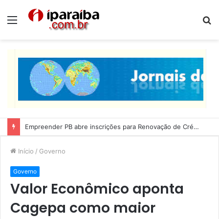
Menu
P
p
Empreender PB abre inscrições para Renovação de Crédito
Início
/
Governo
Governo
Valor Econômico aponta
Cagepa como maior