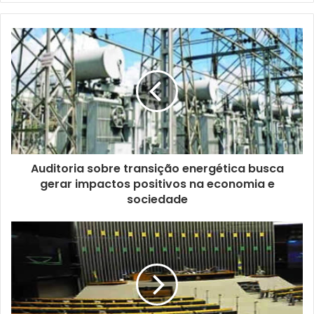
a
o
s
e
u
e
n
d
e
r
e
ç
Auditoria sobre transição energética busca
o
gerar impactos positivos na economia e
d
sociedade
e
e
m
a
i
l