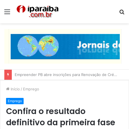
Menu
P
p
Lucas Ribeiro inspeciona obras da última etapa do Centro de Convenções
Início
/
Emprego
Emprego
Confira o resultado
definitivo da primeira fase