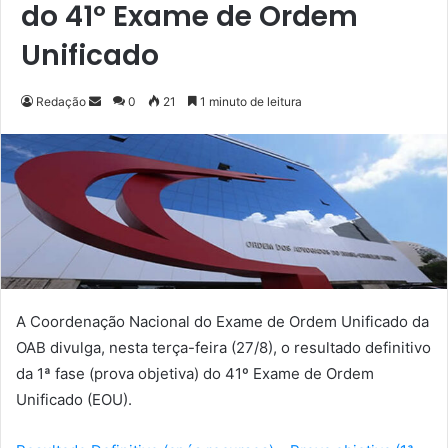
do 41º Exame de Ordem
Unificado
Redação
M
0
21
1 minuto de leitura
a
n
d
e
u
m
e
-
m
A Coordenação Nacional do Exame de Ordem Unificado da
a
OAB divulga, nesta terça-feira (27/8), o resultado definitivo
i
da 1ª fase (prova objetiva) do 41º Exame de Ordem
l
Unificado (EOU).