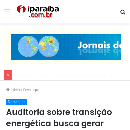
Menu
P
p
Lucas Ribeiro inspeciona obras da última etapa do Centro de Convenções
Início
/
Destaques
Destaques
Auditoria sobre transição
energética busca gerar