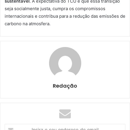
sustentável
. A expectativa do TCU é que essa transição
seja socialmente justa, cumpra os compromissos
internacionais e contribua para a redução das emissões de
carbono na atmosfera.
Redação
I