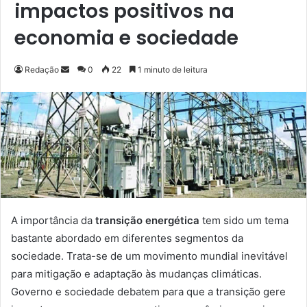
impactos positivos na
economia e sociedade
Redação
M
0
22
1 minuto de leitura
a
n
d
e
u
m
e
-
m
A importância da
transição energética
tem sido um tema
a
bastante abordado em diferentes segmentos da
i
sociedade. Trata-se de um movimento mundial inevitável
l
para mitigação e adaptação às mudanças climáticas.
Governo e sociedade debatem para que a transição gere