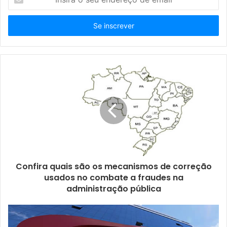
n
s
i
r
a
o
s
e
u
e
n
d
e
r
e
ç
Confira quais são os mecanismos de correção
o
usados no combate a fraudes na
d
administração pública
e
e
m