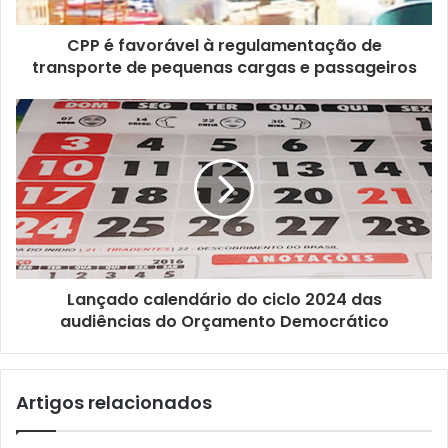
r
e
ç
CPP é favorável à regulamentação de
o
transporte de pequenas cargas e passageiros
d
e
e
m
a
i
l
Lançado calendário do ciclo 2024 das
audiências do Orçamento Democrático
Artigos relacionados