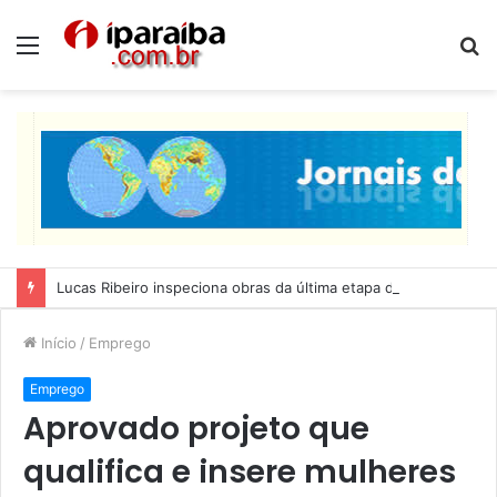
Menu
P
p
Lucas Ribeiro inspeciona obras da última etapa do Centro de Convenções
Início
/
Emprego
Emprego
Aprovado projeto que
qualifica e insere mulheres