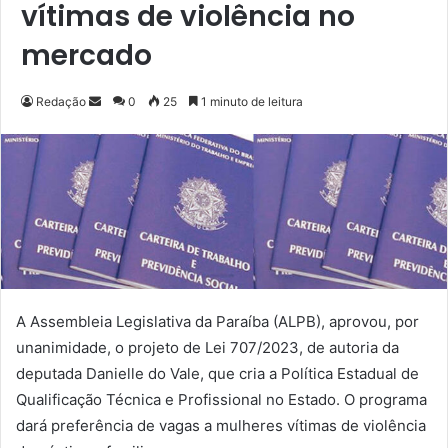
vítimas de violência no
mercado
Redação
M
0
25
1 minuto de leitura
a
n
d
e
u
m
e
-
m
A Assembleia Legislativa da Paraíba (ALPB), aprovou, por
a
unanimidade, o projeto de Lei 707/2023, de autoria da
i
deputada Danielle do Vale, que cria a Política Estadual de
l
Qualificação Técnica e Profissional no Estado. O programa
dará preferência de vagas a mulheres vítimas de violência