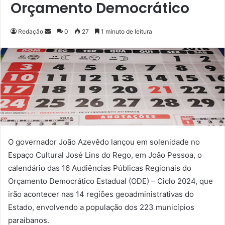
Orçamento Democrático
Redação
M
0
27
1 minuto de leitura
a
n
d
e
u
m
e
-
m
O governador João Azevêdo lançou em solenidade no
a
Espaço Cultural José Lins do Rego, em João Pessoa, o
i
calendário das 16 Audiências Públicas Regionais do
l
Orçamento Democrático Estadual (ODE) – Ciclo 2024, que
irão acontecer nas 14 regiões geoadministrativas do
Estado, envolvendo a população dos 223 municípios
paraibanos.