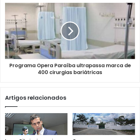
e
e
m
a
i
l
Programa Opera Paraíba ultrapassa marca de
400 cirurgias bariátricas
Artigos relacionados