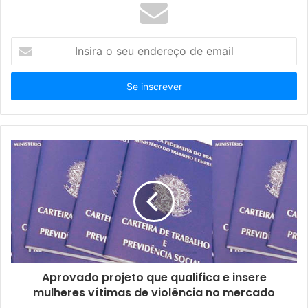
I
n
s
i
r
a
o
s
e
u
e
n
d
e
r
e
ç
Aprovado projeto que qualifica e insere
o
mulheres vítimas de violência no mercado
d