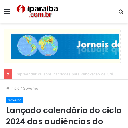
Menu
P
p
Lucas Ribeiro inspeciona obras da última etapa do Centro de Convenções
Início
/
Governo
Governo
Lançado calendário do ciclo
2024 das audiências do