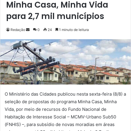
Minha Casa, Minha Vida
para 2,7 mil municípios
Redação
M
0
24
1 minuto de leitura
a
n
d
e
u
m
e
-
m
O Ministério das Cidades publicou nesta sexta-feira (8/8) a
a
seleção de propostas do programa Minha Casa, Minha
i
Vida, por meio de recursos do Fundo Nacional de
l
Habitação de Interesse Social – MCMV-Urbano Sub50
(FNHIS) –, para subsídio de novas moradias em áreas