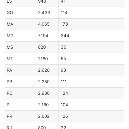
ES
948
41
GO
2.433
114
MA
4.065
178
MG
7.194
344
MS
820
36
MT
1.180
55
PA
2.620
93
PB
2.280
111
PE
2.980
124
PI
2.160
104
PR
2.602
125
RJ
800
32