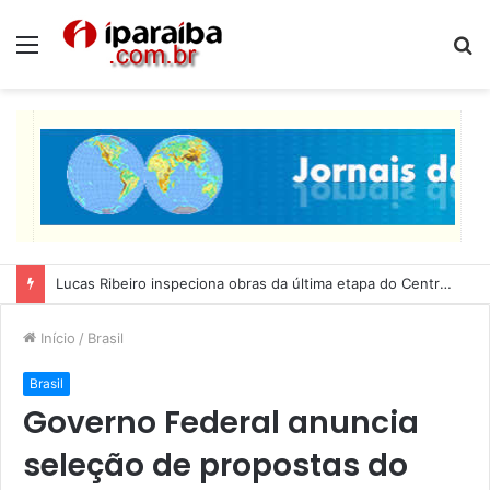
Menu
P
p
Lucas Ribeiro inspeciona obras da última etapa do Centro de Convenções
Início
/
Brasil
Brasil
Governo Federal anuncia
seleção de propostas do