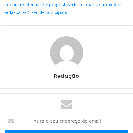
anuncia-selecao-de-propostas-do-minha-casa-minha-
vida-para-2-7-mil-municipios
Redação
I
n
s