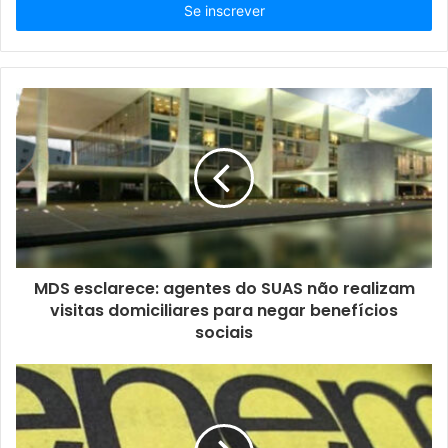
i
r
a
o
s
e
u
e
n
d
e
r
e
ç
MDS esclarece: agentes do SUAS não realizam
o
visitas domiciliares para negar benefícios
d
sociais
e
e
m
a
i