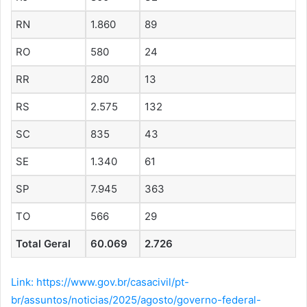
RN
1.860
89
RO
580
24
RR
280
13
RS
2.575
132
SC
835
43
SE
1.340
61
SP
7.945
363
TO
566
29
Total Geral
60.069
2.726
Link: https://www.gov.br/casacivil/pt-
br/assuntos/noticias/2025/agosto/governo-federal-