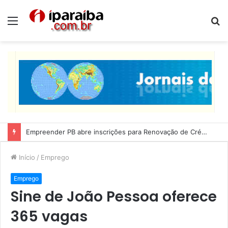
Menu
P
p
Lucas Ribeiro inspeciona obras da última etapa do Centro de Convenções
Início
/
Emprego
Emprego
Sine de João Pessoa oferece
365 vagas