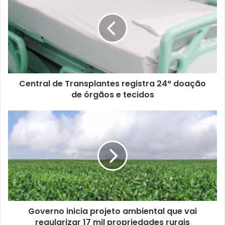
u
e
n
d
e
r
e
ç
Central de Transplantes registra 24ª doação
o
de órgãos e tecidos
d
e
e
m
a
i
l
Governo inicia projeto ambiental que vai
regularizar 17 mil propriedades rurais