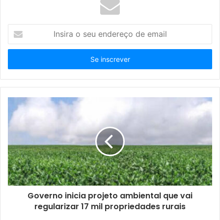
I
n
s
i
r
a
o
s
e
u
e
n
d
e
r
e
ç
Governo inicia projeto ambiental que vai
o
regularizar 17 mil propriedades rurais
d