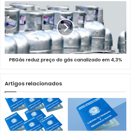
e
e
m
a
i
l
PBGás reduz preço do gás canalizado em 4,3%
Artigos relacionados