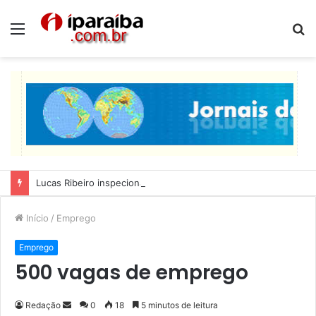
Menu
P
p
Lucas Ribeiro inspeciona obras da última etapa do Centro de Convenções
Início
/
Emprego
Emprego
500 vagas de emprego
Redação
M
0
18
5 minutos de leitura