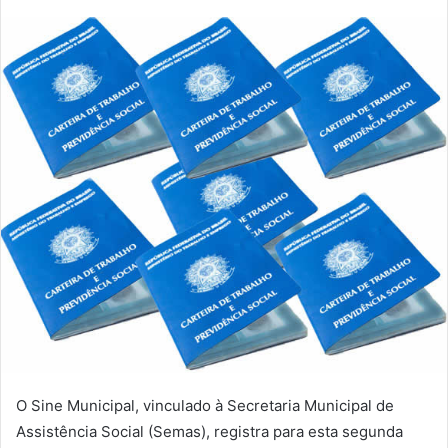
a
n
d
e
u
m
e
-
m
a
i
l
O Sine Municipal, vinculado à Secretaria Municipal de
Assistência Social (Semas), registra para esta segunda