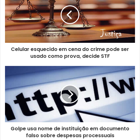
u
e
n
d
e
r
e
ç
Celular esquecido em cena do crime pode ser
o
usado como prova, decide STF
d
e
e
m
a
i
l
Golpe usa nome de instituição em documento
falso sobre despesas processuais