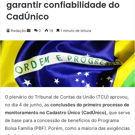
garantir confiabilidade do
CadÚnico
Redação
M
0
19
1 minuto de leitura
a
n
d
e
u
m
e
-
m
O plenário do Tribunal de Contas da União (TCU) aprovou,
a
no dia 4 de junho, as
conclusões do primeiro processo de
i
monitoramento no Cadastro Único (CadÚnico),
que serve
l
de base para a concessão de benefícios do Programa
Bolsa Família (PBF). Porém, como a maioria das exigências