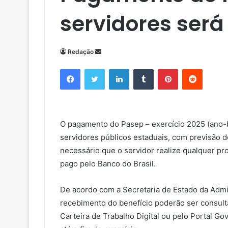
servidores ser
Redação
M
a
Facebook
Twitter
Linkedin
Tumblr
Pinterest
Reddit
n
d
e
u
O pagamento do Pasep – exercício 2025 (ano-b
m
servidores públicos estaduais, com previsão de
e
necessário que o servidor realize qualquer pr
-
m
pago pelo Banco do Brasil.
a
i
De acordo com a Secretaria de Estado da Admin
l
recebimento do benefício poderão ser consulta
Carteira de Trabalho Digital ou pelo Portal G