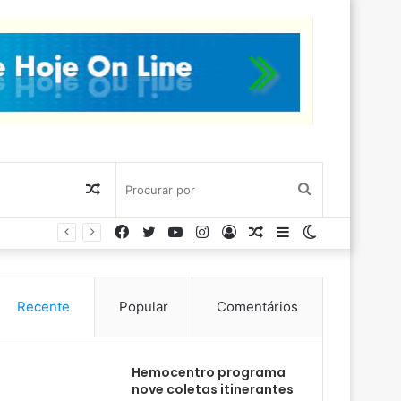
Artigo
Procurar
Facebook
Twitter
YouTube
Instagram
Entrar
Artigo
Barra
Switch
aleatório
por
aleatório
Lateral
skin
Recente
Popular
Comentários
Hemocentro programa
nove coletas itinerantes