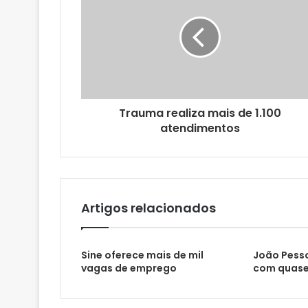
n
d
e
r
e
ç
o
Trauma realiza mais de 1.100
d
atendimentos
e
e
m
a
i
l
Artigos relacionados
Sine oferece mais de mil
João Pesso
vagas de emprego
com quase