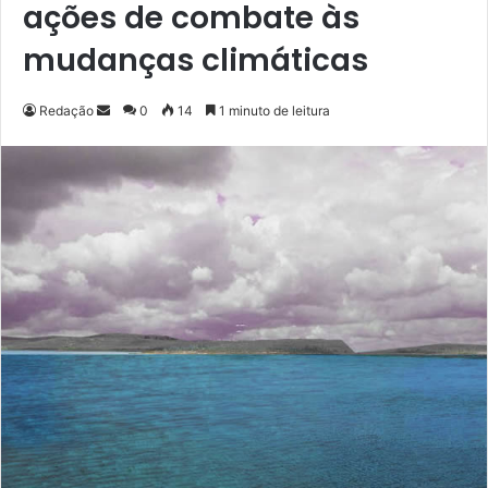
ações de combate às
mudanças climáticas
Redação
M
0
14
1 minuto de leitura
a
n
d
e
u
m
e
-
m
a
i
l