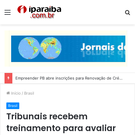
Menu
P
p
Lucas Ribeiro inspeciona obras da última etapa do Centro de Convenções
Início
/
Brasil
Brasil
Tribunais recebem
treinamento para avaliar