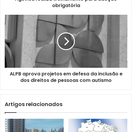
o
obrigatória
d
e
e
m
a
i
l
ALPB aprova projetos em defesa da inclusão e
dos direitos de pessoas com autismo
Artigos relacionados