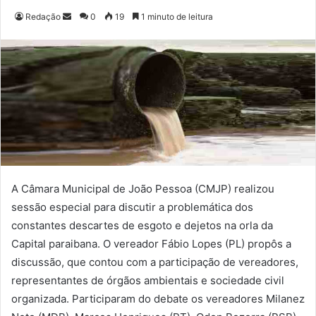
Redação
M
0
19
1 minuto de leitura
a
n
d
e
u
m
e
-
m
a
A Câmara Municipal de João Pessoa (CMJP) realizou
i
sessão especial para discutir a problemática dos
l
constantes descartes de esgoto e dejetos na orla da
Capital paraibana. O vereador Fábio Lopes (PL) propôs a
discussão, que contou com a participação de vereadores,
representantes de órgãos ambientais e sociedade civil
organizada. Participaram do debate os vereadores Milanez