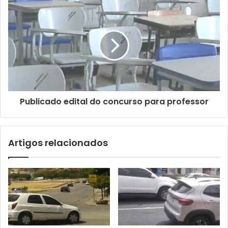
d
e
e
m
a
i
l
Publicado edital do concurso para professor
Artigos relacionados