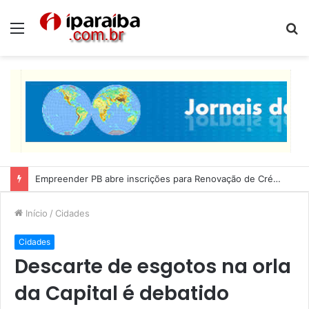
Menu
P
p
Lucas Ribeiro inspeciona obras da última etapa do Centro de Convenções
Início
/
Cidades
Cidades
Descarte de esgotos na orla
da Capital é debatido