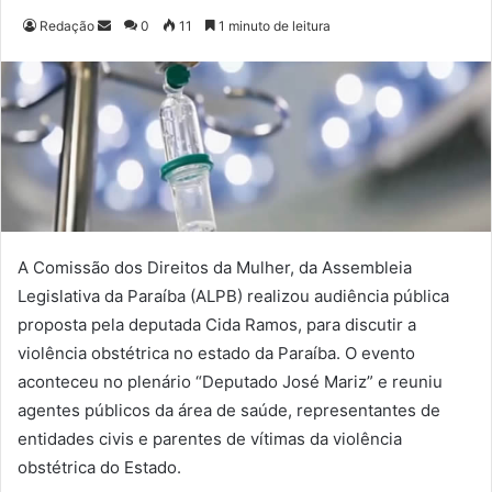
Redação
M
0
11
1 minuto de leitura
a
n
d
e
u
m
e
-
m
A Comissão dos Direitos da Mulher, da Assembleia
a
Legislativa da Paraíba (ALPB) realizou audiência pública
i
proposta pela deputada Cida Ramos, para discutir a
l
violência obstétrica no estado da Paraíba. O evento
aconteceu no plenário “Deputado José Mariz” e reuniu
agentes públicos da área de saúde, representantes de
entidades civis e parentes de vítimas da violência
obstétrica do Estado.