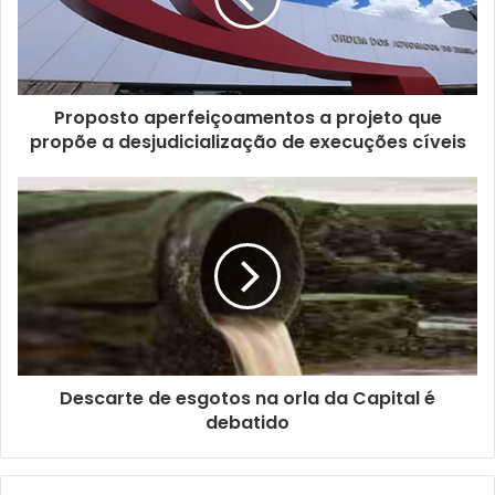
d
e
r
e
ç
Proposto aperfeiçoamentos a projeto que
o
propõe a desjudicialização de execuções cíveis
d
e
e
m
a
i
l
Descarte de esgotos na orla da Capital é
debatido