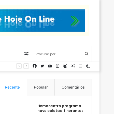
Artigo
Procurar
Facebook
Twitter
YouTube
Instagram
Entrar
Artigo
Barra
Switch
aleatório
por
aleatório
Lateral
skin
Recente
Popular
Comentários
Hemocentro programa
nove coletas itinerantes