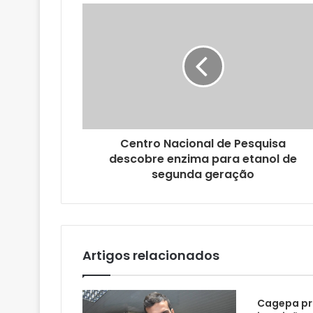
u
e
n
d
e
r
e
ç
o
Centro Nacional de Pesquisa
d
descobre enzima para etanol de
e
segunda geração
e
m
a
i
l
Artigos relacionados
Cagepa pr