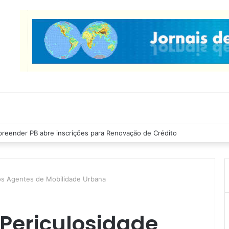
as Ribeiro inspeciona obras da última etapa do Centro de Convenções
aos Agentes de Mobilidade Urbana
 Periculosidade