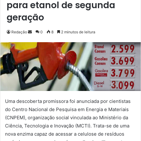
para etanol de segunda
geração
Redação
M
0
8
2 minutos de leitura
a
n
d
e
u
m
e
-
m
Uma descoberta promissora foi anunciada por cientistas
a
do Centro Nacional de Pesquisa em Energia e Materiais
i
(CNPEM), organização social vinculada ao Ministério da
l
Ciência, Tecnologia e Inovação (MCTI). Trata-se de uma
nova enzima capaz de acessar a celulose de resíduos