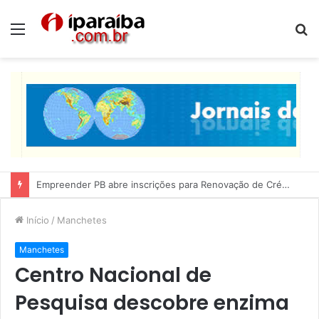
Menu
P
p
Lucas Ribeiro inspeciona obras da última etapa do Centro de Convenções
Início
/
Manchetes
Manchetes
Centro Nacional de
Pesquisa descobre enzima