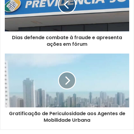
n
d
e
r
e
ç
Dias defende combate à fraude e apresenta
o
ações em fórum
d
e
e
m
a
i
l
Gratificação de Periculosidade aos Agentes de
Mobilidade Urbana