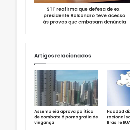
o
STF reafirma que defesa de ex-
d
presidente Bolsonaro teve acesso
e
às provas que embasam denúncia
e
m
a
i
l
Artigos relacionados
Assembleia aprova política
Haddad di
de combate à pornografia de
racional s
vingança
Brasil e EU