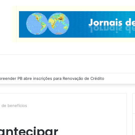
as Ribeiro inspeciona obras da última etapa do Centro de Convenções
 de benefícios
antecipar