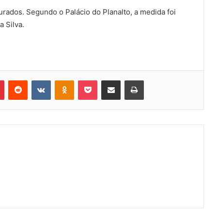
urados. Segundo o Palácio do Planalto, a medida foi
a Silva.
Pinterest
Reddit
VK
OK
Pocket
Compartilhar via e-mail
Imprimir