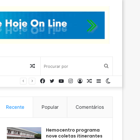
Artigo
Procurar
Facebook
Twitter
YouTube
Instagram
Entrar
Artigo
Barra
Switch
aleatório
por
aleatório
Lateral
skin
Recente
Popular
Comentários
Hemocentro programa
nove coletas itinerantes