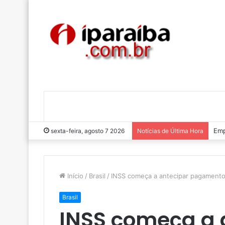
Luc
sexta-feira, agosto 7 2026
Notícias de Última Hora
Início
/
Brasil
/
INSS começa a antecipar pagamento
Brasil
INSS começa a 