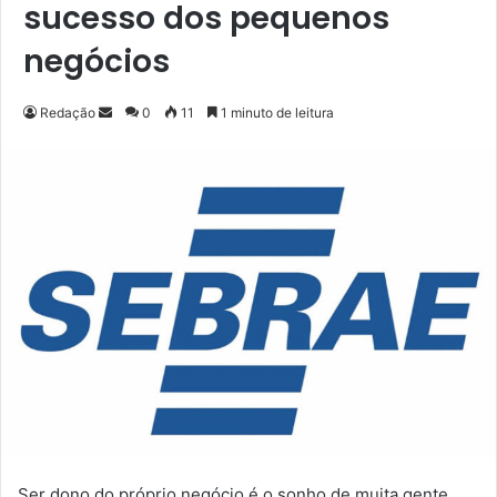
sucesso dos pequenos
negócios
Redação
M
0
11
1 minuto de leitura
a
n
d
e
u
m
e
-
m
a
i
l
Ser dono do próprio negócio é o sonho de muita gente.