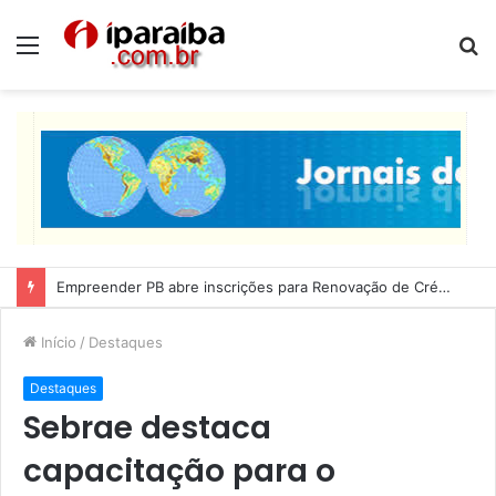
Menu
P
p
Empreender PB abre inscrições para Renovação de Crédito
Início
/
Destaques
Destaques
Sebrae destaca
capacitação para o