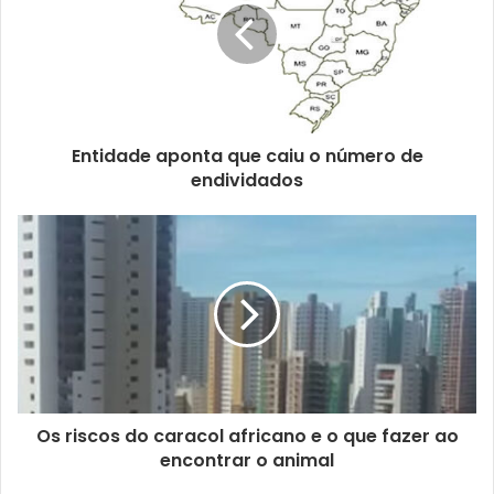
e
n
d
e
r
e
ç
Entidade aponta que caiu o número de
o
endividados
d
e
e
m
a
i
l
Os riscos do caracol africano e o que fazer ao
encontrar o animal