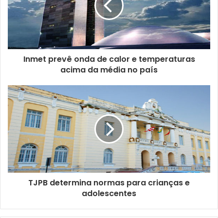
n
d
e
r
e
ç
Inmet prevê onda de calor e temperaturas
o
acima da média no país
d
e
e
m
a
i
l
TJPB determina normas para crianças e
adolescentes