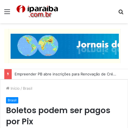
Menu
P
p
Lucas Ribeiro inspeciona obras da última etapa do Centro de Convenções
Início
/
Brasil
Brasil
Boletos podem ser pagos
por Pix