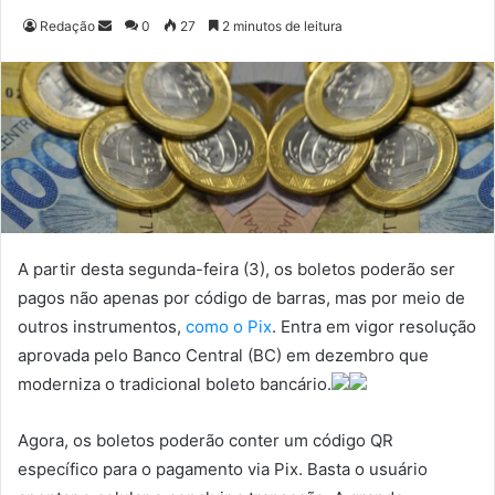
Redação
M
0
27
2 minutos de leitura
a
n
d
e
u
m
e
-
m
A partir desta segunda-feira (3), os boletos poderão ser
a
pagos não apenas por código de barras, mas por meio de
i
outros instrumentos,
como o Pix
. Entra em vigor resolução
l
aprovada pelo Banco Central (BC) em dezembro que
moderniza o tradicional boleto bancário.
Agora, os boletos poderão conter um código QR
específico para o pagamento via Pix. Basta o usuário