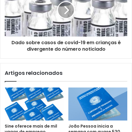
a
i
l
Dado sobre casos de covid-19 em crianças é
divergente do número noticiado
Artigos relacionados
Sine oferece mais de mil
João Pessoa inicia a
vagas de emprego
semana com quase 530