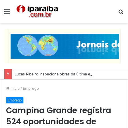
Menu
P
p
Lucas Ribeiro inspeciona obras da última etapa do Centro de Convenções
Início
/
Emprego
Emprego
Campina Grande registra
524 oportunidades de