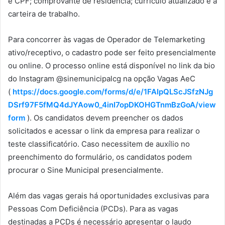
e CPF; comprovante de residência; currículo atualizado e a
carteira de trabalho.
Para concorrer às vagas de Operador de Telemarketing
ativo/receptivo, o cadastro pode ser feito presencialmente
ou online. O processo online está disponível no link da bio
do Instagram @sinemunicipalcg na opção Vagas AeC
(
https://docs.google.com/forms/d/e/1FAIpQLScJSfzNJg
DSrf97F5fMQ4dJYAow0_4inI7opDKOHGTnmBzGoA/view
form
). Os candidatos devem preencher os dados
solicitados e acessar o link da empresa para realizar o
teste classificatório. Caso necessitem de auxílio no
preenchimento do formulário, os candidatos podem
procurar o Sine Municipal presencialmente.
Além das vagas gerais há oportunidades exclusivas para
Pessoas Com Deficiência (PCDs). Para as vagas
destinadas a PCDs é necessário apresentar o laudo