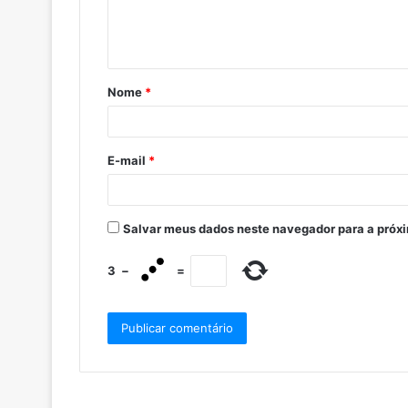
Nome
*
E-mail
*
Salvar meus dados neste navegador para a próx
3
−
=