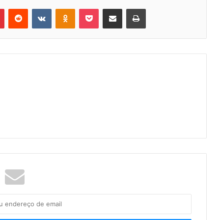
Pinterest
Reddit
VK
OK
Pocket
Compartilhar via e-mail
Imprimir