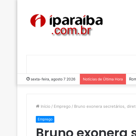
Rom
sexta-feira, agosto 7 2026
Notícias de Última Hora
Início
/
Emprego
/
Bruno exonera secretários, dire
Emprego
Bruno exonera s