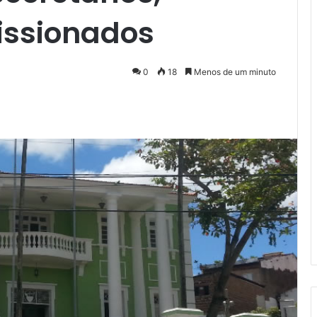
issionados
0
18
Menos de um minuto