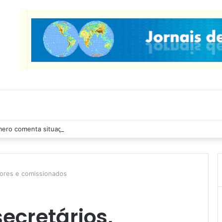
ero comenta situação da crise na saúde
tores e comissionados
ecretários,