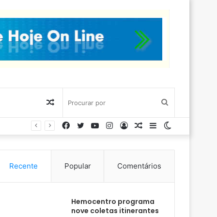
Artigo
Procurar
Facebook
Twitter
YouTube
Instagram
Entrar
Artigo
Barra
Switch
aleatório
por
aleatório
Lateral
skin
Recente
Popular
Comentários
Hemocentro programa
nove coletas itinerantes