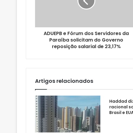
e
r
e
ç
o
ADUEPB e Fórum dos Servidores da
d
Paraíba solicitam do Governo
e
reposição salarial de 23,17%
e
m
a
i
l
Artigos relacionados
Haddad di
racional s
Brasil e EU