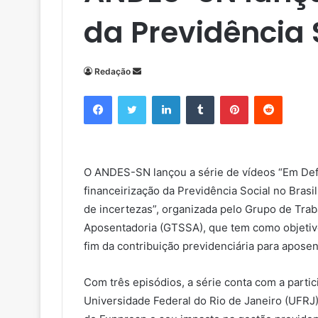
da Previdência 
Redação
M
a
Facebook
Twitter
Linkedin
Tumblr
Pinterest
Reddit
n
d
e
u
O ANDES-SN lançou a série de vídeos “Em Defe
m
financeirização da Previdência Social no Brasil
e
de incertezas”, organizada pelo Grupo de Tra
-
m
Aposentadoria (GTSSA), que tem como objetivo
a
fim da contribuição previdenciária para apose
i
l
Com três episódios, a série conta com a part
Universidade Federal do Rio de Janeiro (UFRJ)