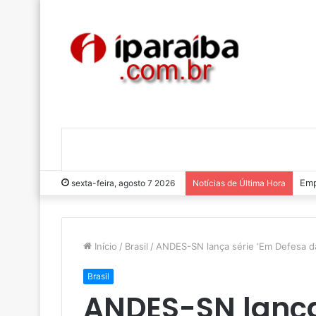
Emp
sexta-feira, agosto 7 2026
Notícias de Última Hora
Início
/
Brasil
/
ANDES-SN lança série ‘Em Defesa da 
Brasil
ANDES-SN lança