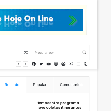
Artigo
Procurar
Facebook
Twitter
YouTube
Instagram
Entrar
Artigo
Barra
Switch
aleatório
por
aleatório
Lateral
skin
Recente
Popular
Comentários
Hemocentro programa
nove coletas itinerantes