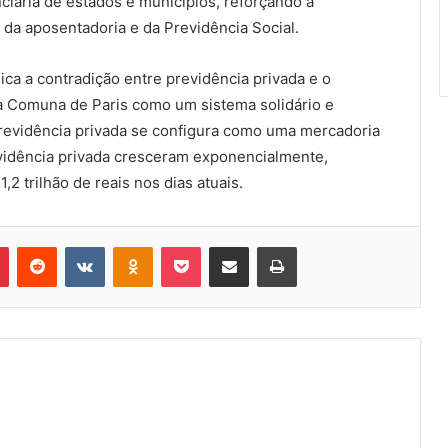
iária de estados e municípios, reforçando a
 da aposentadoria e da Previdência Social.
ca a contradição entre previdência privada e o
na Comuna de Paris como um sistema solidário e
 previdência privada se configura como uma mercadoria
evidência privada cresceram exponencialmente,
2 trilhão de reais nos dias atuais.
Pinterest
Reddit
VK
OK
Pocket
Compartilhar via e-mail
Imprimir