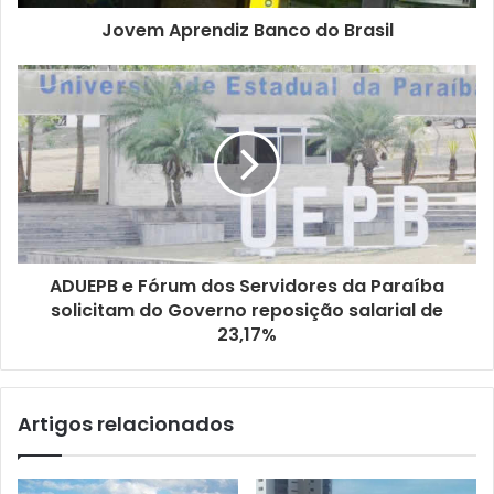
e
ç
Jovem Aprendiz Banco do Brasil
o
d
e
e
m
a
i
l
ADUEPB e Fórum dos Servidores da Paraíba
solicitam do Governo reposição salarial de
23,17%
Artigos relacionados