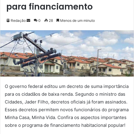
para financiamento
Redação
M
0
28
Menos de um minuto
a
n
d
e
u
m
e
-
m
O governo federal editou um decreto de suma importância
a
para os cidadãos de baixa renda. Segundo o ministro das
i
Cidades, Jader Filho, decretos oficiais já foram assinados.
l
Esses decretos permitem novos funcionários do programa
Minha Casa, Minha Vida. Confira os aspectos importantes
sobre o programa de financiamento habitacional popular!